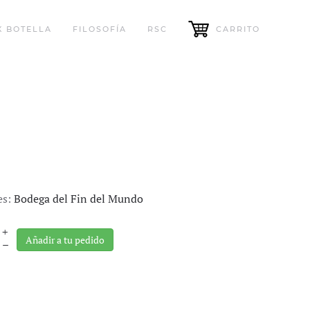
X BOTELLA
FILOSOFÍA
RSC
CARRITO
es:
Bodega del Fin del Mundo
+
Añadir a tu pedido
–